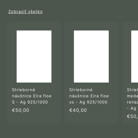
Zobraziť všetko
Strieborné
Strieborné
Stri
náušnice Eira floe
náušnice Eira floe
meda
S - Ag 925/1000
xs - Ag 925/1000
retia
- Ag
€
€
€50,00
€40,00
€50
5
4
0
0
,
,