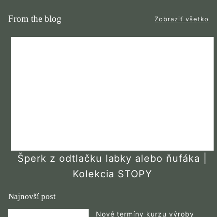
From the blog
Zobraziť všetko
Šperk z odtlačku labky alebo ňufáka |
Kolekcia STOPY
Najnovší post
Nové termíny kurzu výroby