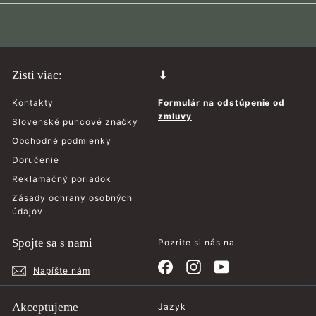
0
0
0
0
Zisti viac:
⬇
Kontakty
Formulár na odstúpenie od
zmluvy
Slovenské puncové značky
Obchodné podmienky
Doručenie
Reklamačný poriadok
Zásady ochrany osobných
údajov
Spojte sa s nami
Pozrite si nás na
Facebook
Instagram
YouTube
Napíšte nám
Akceptujeme
Jazyk