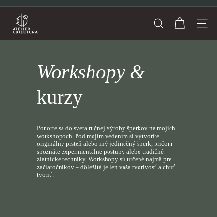
Prejsť
na
A
Pozastaviť
obsah
Hľadať
Navig
t
e
l
Workshopy &
i
kurzy
e
r
O
Ponorte sa do sveta ručnej výroby šperkov na mojich
b
workshopoch. Pod mojím vedením si vytvoríte
originálny prsteň alebo iný jedinečný šperk, pričom
j
spoznáte experimentálne postupy alebo tradičné
zlatnícke techniky. Workshopy sú určené najmä pre
e
začiatočníkov – dôležitá je len vaša tvorivosť a chuť
tvoriť.
c
t
o