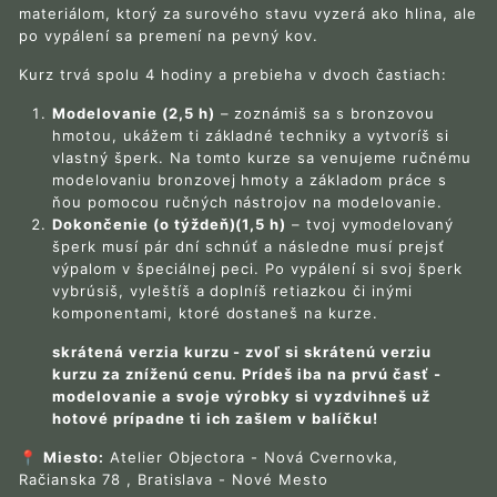
materiálom, ktorý za surového stavu vyzerá ako hlina, ale
po vypálení sa premení na pevný kov.
Kurz trvá spolu 4 hodiny a prebieha v dvoch častiach:
Modelovanie (2,5 h)
– zoznámiš sa s bronzovou
hmotou, ukážem ti základné techniky a vytvoríš si
vlastný šperk. Na tomto kurze sa venujeme ručnému
modelovaniu bronzovej hmoty a základom práce s
ňou pomocou ručných nástrojov na modelovanie.
Dokončenie (o týždeň)(1,5 h)
– tvoj vymodelovaný
šperk musí pár dní schnúť a následne musí prejsť
výpalom v špeciálnej peci. Po vypálení si svoj šperk
vybrúsiš, vyleštíš a doplníš retiazkou či inými
komponentami, ktoré dostaneš na kurze.
skrátená verzia kurzu - zvoľ si skrátenú verziu
kurzu za zníženú cenu. Prídeš iba na prvú časť -
modelovanie a svoje výrobky si vyzdvihneš už
hotové prípadne ti ich zašlem v balíčku!
📍
Miesto:
Atelier Objectora - Nová Cvernovka,
Račianska 78 , Bratislava - Nové Mesto