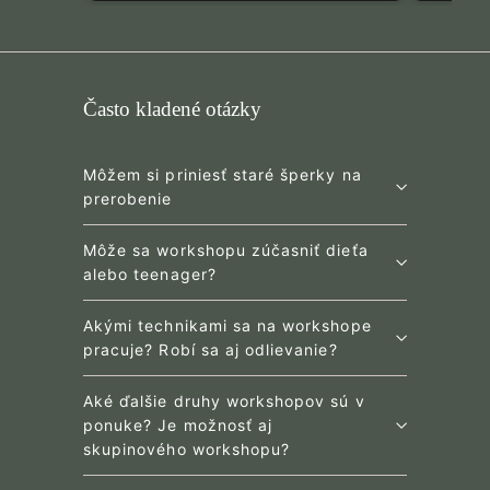
Name
*
Email
Často kladené otázky
Feedback
Môžem si priniesť staré šperky na
prerobenie
Môže sa workshopu zúčasniť dieťa
alebo teenager?
Akými technikami sa na workshope
(Accepts .gif, .jpg, .png and 5MB limit)
pracuje? Robí sa aj odlievanie?
Aké ďalšie druhy workshopov sú v
Submit
Cancel
ponuke? Je možnosť aj
skupinového workshopu?