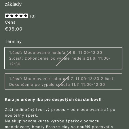
základy
(
3
)
Cena
Bežná
€95,00
€95,00
cena
Termíny
1.časť: Modelovanie nedeľa 14.6. 11:00-13:30
2.časť: Dokončenie po výpale nedeľa 21.6. 11:00-
Variant
12:30
vypredaný
alebo
1.časť: Modelovanie sobota 4.7. 11:00-13:30 2.časť:
nedostupný
Variant
Dokončenie po výpale sobota 11.7. 11:00-12:30
vypredaný
alebo
Kurz je určený iba pre dospelých účastníkov!!
nedostupn
Zaži jedinečný tvorivý proces – od modelovania až po
nositeľný šperk.
Na skupinovom kurze výroby šperkov pomocu
modelovacej hmoty Bronze clay sa naučíš pracovať s