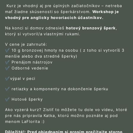
Kurz je vhodný aj pre úplných začiatočníkov – netreba
mať žiadne skúsenosti so šperkárstvom.
Workshop je
vhodný pre anglicky hovoriacich účastníkov.
Na konci si domov odnesieš
hotový bronzový šperk
,
ktorý si vytvoril/a vlastnými rukami.
V cene je zahrnuté:
✔ 10 g bronzovej hmoty na osobu ( z toho si vytvoríš 3
menšie alebo dva stredné šperky)
✔ Prenájom nástrojov
✔ Odborné vedenie
✔výpal v peci
✔ retiazky a komponenty na dokončenie šperku
✔ Hotové šperky
Ako vyzerá kurz? Zistiť to môžete tu dole vo videu, ktoré
pre nás pripravila Katka, ktorú možno poznáte aj pod
menom LaFlorita :)
Dôležité!: Pred objednaním si prosím prečítajte storno