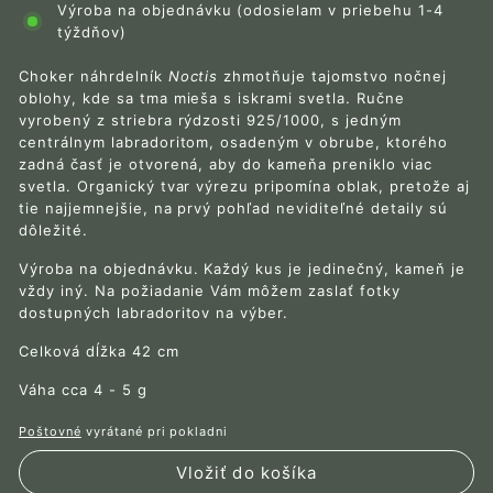
Výroba na objednávku (odosielam v priebehu 1-4
týždňov)
Choker náhrdelník
Noctis
zhmotňuje tajomstvo nočnej
oblohy, kde sa tma mieša s iskrami svetla
. Ručne
vyrobený z striebra rýdzosti 925/1000, s jedným
centrálnym labradoritom, osadeným v obrube, ktorého
zadná časť je otvorená, aby do kameňa preniklo viac
svetla. Organický tvar výrezu pripomína oblak, pretože aj
tie najjemnejšie, na prvý pohľad neviditeľné detaily sú
dôležité.
Výroba na objednávku. Každý kus je jedinečný, kameň je
vždy iný. Na požiadanie Vám môžem zaslať fotky
dostupných labradoritov na výber.
Celková dĺžka 42 cm
Váha cca 4 - 5 g
Poštovné
vyrátané pri pokladni
Vložiť do košíka