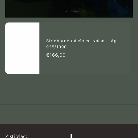
Strieborné náušnice Naiad ~ Ag
925/1000
€166,00
€166,00
Zisti viac:
⬇