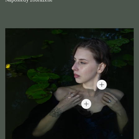
,
0
0
(Accepts .gif, .jpg, .png and 5MB limit)
Submit
Cancel