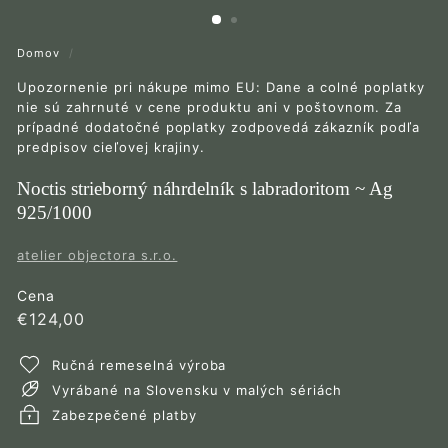
Domov
/
Upozornenie pri nákupe mimo EU: Dane a colné poplatky
nie sú zahrnuté v cene produktu ani v poštovnom. Za
prípadné dodatočné poplatky zodpovedá zákazník podľa
predpisov cieľovej krajiny.
Noctis strieborný náhrdelník s labradoritom ~ Ag
925/1000
atelier objectora s.r.o.
Cena
Bežná
€124,00
€124,00
cena
Ručná remeselná výroba
Vyrábané na Slovensku v malých sériách
Zabezpečené platby