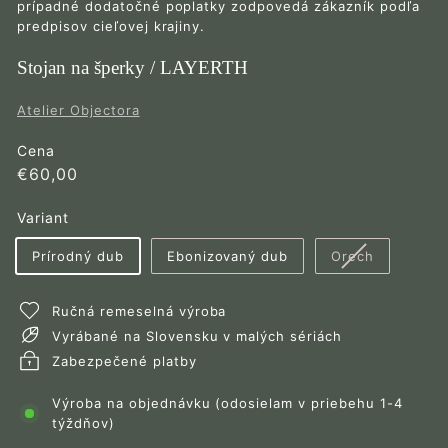
prípadné dodatočné poplatky zodpovedá zákazník podľa
predpisov cieľovej krajiny.
Stojan na šperky / LAYERTH
Atelier Objectora
Cena
Bežná
€60,00
€60,00
cena
Variant
Variant
Prírodný dub
Ebonizovaný dub
Orech
vypredaný
alebo
Ručná remeselná výroba
nedostup
Vyrábané na Slovensku v malých sériách
Zabezpečené platby
Výroba na objednávku (odosielam v priebehu 1-4
týždňov)