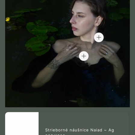
(Accepts .gif, .jpg, .png and 5MB limit)
Submit
Cancel
Strieborné náušnice Naiad ~ Ag