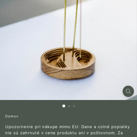
r
a
Domov
/
Upozornenie pri nákupe mimo EU: Dane a colné poplatky
nie sú zahrnuté v cene produktu ani v poštovnom. Za